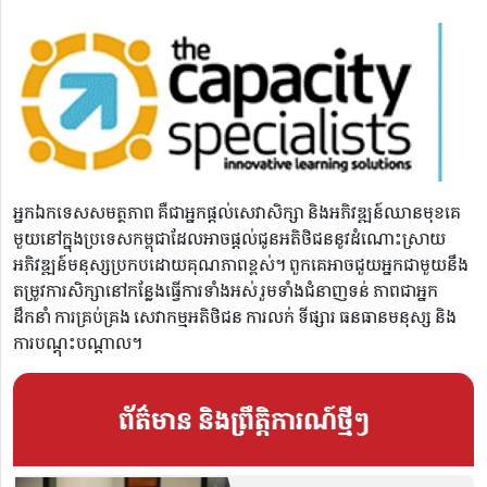
អ្នកឯកទេសសមត្ថភាព គឺជាអ្នកផ្តល់សេវាសិក្សា និងអភិវឌ្ឍន៍ឈានមុខគេ
មួយនៅក្នុងប្រទេសកម្ពុជាដែលអាចផ្តល់ជូនអតិថិជននូវដំណោះស្រាយ
អភិវឌ្ឍន៍មនុស្សប្រកបដោយគុណភាពខ្ពស់។ ពួកគេអាចជួយអ្នកជាមួយនឹង
តម្រូវការសិក្សានៅកន្លែងធ្វើការទាំងអស់ រួមទាំងជំនាញទន់ ភាពជាអ្នក
ដឹកនាំ ការគ្រប់គ្រង សេវាកម្មអតិថិជន ការលក់ ទីផ្សារ ធនធានមនុស្ស និង
ការបណ្តុះបណ្តាល។
ព័ត៌មាន និងព្រឹត្តិការណ៍ថ្មីៗ