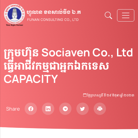
ក្រុមហ៊ុន Sociaven Co., Ltd
ធ្វើអាជីវកម្មជាអ្នកឯកទេស
CAPACITY
ថ្ងៃព្រហស្បតិ៍ ទី ២៩ មិថុនា ឆ្នាំ ២០២៣​
Share