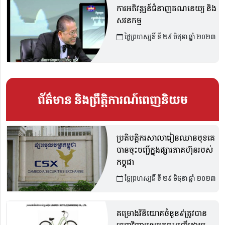
ការអភិវឌ្ឍន៍ជំនាញគណនេយ្យ និង
សវនកម្ម
ថ្ងៃព្រហស្បតិ៍ ទី ២៩ មិថុនា ឆ្នាំ ២០២៣
ព័ត៌មាន និងព្រឹត្តិការណ៍ពេញនិយម
ប្រតិបត្តិករសាលារៀនឈានមុខគេ
បានចុះបញ្ជីក្នុងផ្សារភាគហ៊ុនរបស់
កម្ពុជា
ថ្ងៃព្រហស្បតិ៍ ទី ២៩ មិថុនា ឆ្នាំ ២០២៣
គម្រោងវិនិយោគចំនួន៩ត្រូវបាន