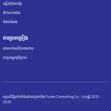
ស្នើសុំវាយតម្លៃ
ឱកាសការងារ
ទំនាក់ទំនង
ការព្រមព្រៀង
គោលការណ៍ឯកជនភាព
លក្ខខណ្ឌប្រើប្រាស់
រក្សាសិទ្ធិគ្រប់យ៉ាងដោយក្រុមហ៊ុន Funan Consulting Co., Ltd ឆ្នាំ 2021 -
2026