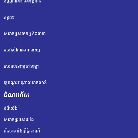
បណ្ណការងារ និងទិដ្ឋាការ
ពន្ធដារ
សេវាកម្មសវនកម្ម និងធានា
សេវាម៉ៅការគណនេយ្យ
សេវាសវនកម្មរោងចក្រ
វគ្គបណ្តុះបណ្តាលជាក់លាក់
តំណរហ័ស
អំពីយើង
សេវាកម្មរបស់យើង
ព័ត៌មាន និងព្រឹត្តិការណ៍