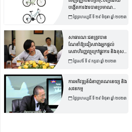
ចេញវិញ្ញាបនបត្រចុះបញ្ជីដោយ
បង្កើតការងារបានប្រមាណ
១៤,០០០កន្លែង
ថ្ងៃព្រហស្បតិ៍ ទី ២៩ មិថុនា ឆ្នាំ ២០២៣
សាធារណៈជនត្រូវបាន
ណែនាំឱ្យជៀសវាងអ្នកផ្តល់
សេវាហិរញ្ញវត្ថុក្រៅផ្លូវការ និងខុស
ច្បាប់
ថ្ងៃសៅរ៍ ទី ៨ កក្កដា ឆ្នាំ ២០២៣
ការអភិវឌ្ឍន៍ជំនាញគណនេយ្យ និង
សវនកម្ម
ថ្ងៃព្រហស្បតិ៍ ទី ២៩ មិថុនា ឆ្នាំ ២០២៣