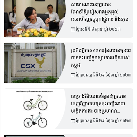
សាធារណៈជនត្រូវបាន
ណែនាំឱ្យជៀសវាងអ្នកផ្តល់
សេវាហិរញ្ញវត្ថុក្រៅផ្លូវការ និងខុស
ច្បាប់
ថ្ងៃសៅរ៍ ទី ៨ កក្កដា ឆ្នាំ ២០២៣
ប្រតិបត្តិករសាលារៀនឈានមុខគេ
បានចុះបញ្ជីក្នុងផ្សារភាគហ៊ុនរបស់
កម្ពុជា
ថ្ងៃព្រហស្បតិ៍ ទី ២៩ មិថុនា ឆ្នាំ ២០២៣
គម្រោងវិនិយោគចំនួន៩ត្រូវបាន
ចេញវិញ្ញាបនបត្រចុះបញ្ជីដោយ
បង្កើតការងារបានប្រមាណ
១៤,០០០កន្លែង
ថ្ងៃព្រហស្បតិ៍ ទី ២៩ មិថុនា ឆ្នាំ ២០២៣